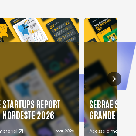
Next slide
 STARTUPS REPORT
SEBRAE START
O NORDESTE 2026
GRANDE DO NO
material
Acesse o material
mai. 2026