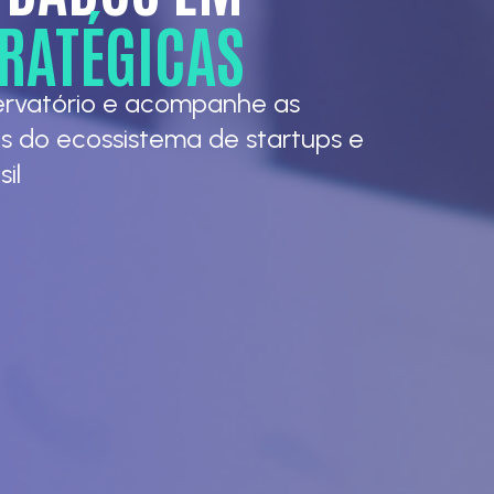
TRATÉGICAS
ervatório e acompanhe as
s do ecossistema de startups e
il