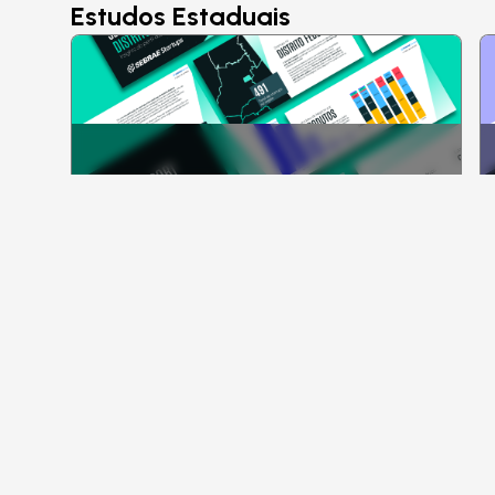
Estudos Estaduais
Previous slide
SEBRAE STARTUPS REPORT
DISTRITO FEDERAL 2025
Acesse o material
jul. 2025