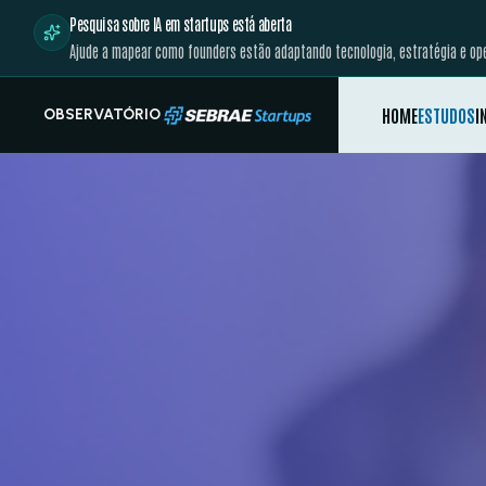
Pesquisa sobre IA em startups está aberta
Ajude a mapear como founders estão adaptando tecnologia, estratégia e oper
HOME
ESTUDOS
I
OBSERVATÓRIO