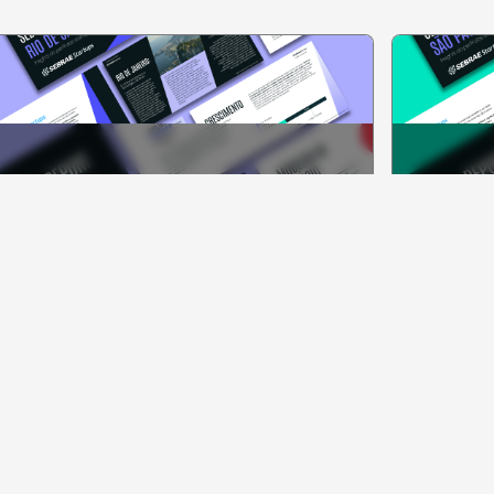
SEBRAE STARTUPS REPORT RIO
SEBRAE
DE JANEIRO 2025
SÃO P
Acesse o material
Acesse o 
abr. 2025