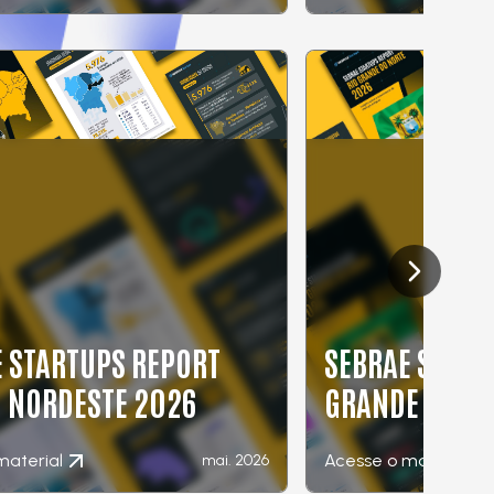
Next slide
 STARTUPS REPORT
SEBRAE START
O NORDESTE 2026
GRANDE DO NO
material
Acesse o material
mai. 2026